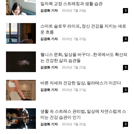
일자목 교정 스트레칭과 생활 습관
김경화 기자
-
2026년 7월 24일
0
스마트 슬로우 라이프, 정신 건강을 지키는 새로
운 흐름
김경화 기자
-
2026년 7월 23일
0
웰니스 문화, 일상을 바꾸다…한국에서도 확산되
는 건강한 삶의 습관들
김경화 기자
-
2026년 7월 23일
0
바른 자세와 건강한 일상, 필라테스가 이끈다
김경화 기자
-
2026년 7월 21일
0
생활 속 스트레스 관리법, 일상에 자연스럽게 스
미는 건강 습관이 인기
김경화 기자
-
2026년 7월 20일
0