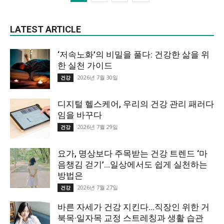
LATEST ARTICLE
‘저속노화’의 비밀을 풀다: 건강한 삶을 위
한 실천 가이드
2026년 7월 30일
건강
디지털 헬스케어, 우리의 건강 관리 패러다
임을 바꾸다
2026년 7월 29일
건강
요가, 명상보다 주목받는 건강 트렌드 ‘마
음챙김 걷기’…일상에서도 쉽게 실천하는
방법은
2026년 7월 27일
건강
바른 자세가 건강 지킨다…직장인 위한 거
북목·일자목 교정 스트레칭과 생활 습관