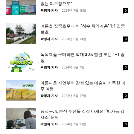
없는 야구장으로”
곽명자 기자
-
2024년 7월 18일
0
여름철 집중호우 대비 ‘침수 취약계층’ 1:1 집중
보호
곽명자 기자
-
2024년 6월 14일
0
녹색제품 구매하면 최대 30% 할인 또는 1+1 증
정
곽명자 기자
-
2024년 6월 7일
0
아름다운 자연부터 감성 있는 예술이 가득한 파
주 여행
곽명자 기자
-
2024년 5월 17일
0
동작구, 일본산 수산물 걱정 마세요! ‘방사능 검
사소’ 운영
곽명자 기자
-
2024년 2월 19일
0