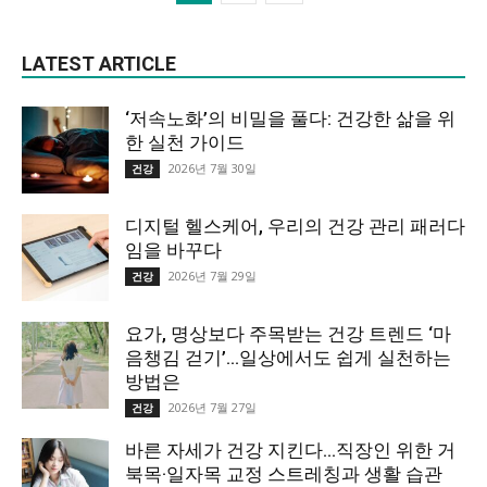
LATEST ARTICLE
‘저속노화’의 비밀을 풀다: 건강한 삶을 위
한 실천 가이드
2026년 7월 30일
건강
디지털 헬스케어, 우리의 건강 관리 패러다
임을 바꾸다
2026년 7월 29일
건강
요가, 명상보다 주목받는 건강 트렌드 ‘마
음챙김 걷기’…일상에서도 쉽게 실천하는
방법은
2026년 7월 27일
건강
바른 자세가 건강 지킨다…직장인 위한 거
북목·일자목 교정 스트레칭과 생활 습관