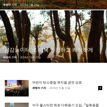
곽명자 기자
-
2025년 1월 24일
환경
‘공감놀이터’로 더욱 안전하고 쾌적하게
곽명자 기자
-
2024년 12월 27일
어린이 탄소중립 뮤지컬 공연 성료
곽명자 기자
-
2024년 12월 12일
0
야구 올스타전 최초 다회용기 도입…“일회용품