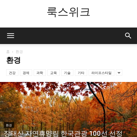
룩스위크
홈
환경
환경
건강
경제
과학
교육
기술
기타
라이프스타일
환경
장태산 자연휴양림 한국관광 100선 선정