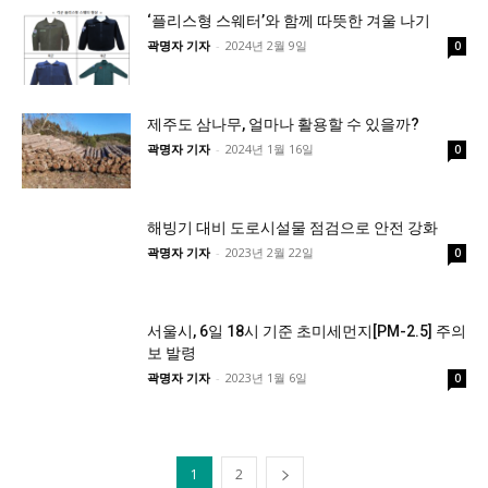
‘플리스형 스웨터’와 함께 따뜻한 겨울 나기
곽명자 기자
-
2024년 2월 9일
0
제주도 삼나무, 얼마나 활용할 수 있을까?
곽명자 기자
-
2024년 1월 16일
0
해빙기 대비 도로시설물 점검으로 안전 강화
곽명자 기자
-
2023년 2월 22일
0
서울시, 6일 18시 기준 초미세먼지[PM-2.5] 주의
보 발령
곽명자 기자
-
2023년 1월 6일
0
1
2