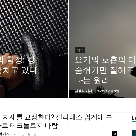
기타
 함정: 강
요가와 호흡의 마법
망치고 있다
숨쉬기만 잘해도
나는 원리
김경화 기자
-
2026년 2월 4일
 내 자세를 교정한다? 필라테스 업계에 부
L
마트 테크놀로지 바람
화 기자
-
2026년 2월 2일
0