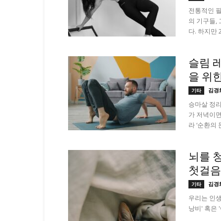
전통적인 필
의 기구들, 
다. 하지만 
슬림 
을 위
김경
기타
승마살 정리
가 저녁이면
라 ‘순환의 
뇌를 
첫걸음
김경
기타
우리는 인생
낭비' 혹은 