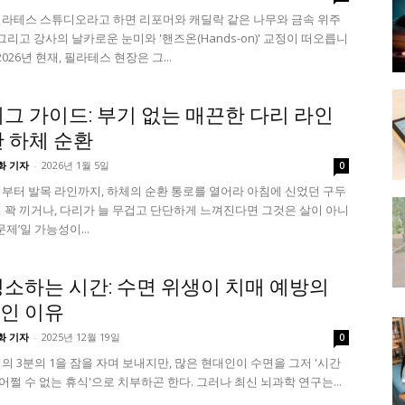
라테스 스튜디오라고 하면 리포머와 캐딜락 같은 나무와 금속 위주
그리고 강사의 날카로운 눈미와 '핸즈온(Hands-on)' 교정이 떠오릅니
2026년 현재, 필라테스 현장은 그...
레그 가이드: 부기 없는 매끈한 다리 라인
한 하체 순환
화 기자
-
2026년 1월 5일
0
부터 발목 라인까지, 하체의 순환 통로를 열어라 아침에 신었던 구두
 꽉 끼거나, 다리가 늘 무겁고 단단하게 느껴진다면 그것은 살이 아니
문제’일 가능성이...
청소하는 시간: 수면 위생이 치매 예방의
인 이유
화 기자
-
2025년 12월 19일
0
의 3분의 1을 잠을 자며 보내지만, 많은 현대인이 수면을 그저 '시간
'어쩔 수 없는 휴식'으로 치부하곤 한다. 그러나 최신 뇌과학 연구는...