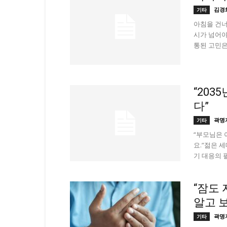
김경
기타
아침을 건너
시가 넘어야
통된 고민은 ‘
“203
다”
곽명
기타
“부모님은 
요.”젊은 
기 대응의 
“잠도 
알고 보
곽명
기타