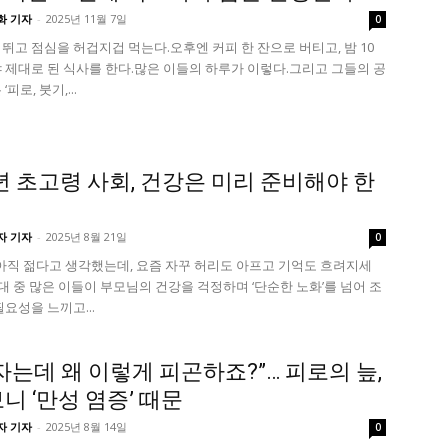
화 기자
-
2025년 11월 7일
0
뛰고 점심을 허겁지겁 먹는다.오후엔 커피 한 잔으로 버티고, 밤 10
 제대로 된 식사를 한다.많은 이들의 하루가 이렇다.그리고 그들의 공
피로, 붓기,...
5년 초고령 사회, 건강은 미리 준비해야 한
자 기자
-
2025년 8월 21일
0
아직 젊다고 생각했는데, 요즘 자꾸 허리도 아프고 기억도 흐려지세
세대 중 많은 이들이 부모님의 건강을 걱정하며 ‘단순한 노화’를 넘어 조
필요성을 느끼고...
자는데 왜 이렇게 피곤하죠?”… 피로의 늪,
니 ‘만성 염증’ 때문
자 기자
-
2025년 8월 14일
0