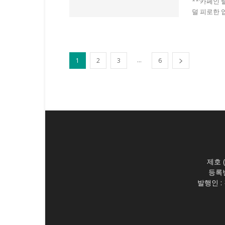
**‘카페인
덜 피로한 업
...
1
2
3
6
제호 (
등록번
발행인 :