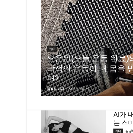
기타
오운완(오늘 운동 완료)의
박적인 운동이 내 몸을 
면?
김경화 기자
-
2026년 2월 5일
AI가
는 스
김경
기타