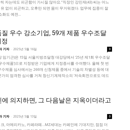
간씩 자는데도 피곤함이 가시질 않아요.”직장인 강민재(43) 씨는 어느
유 없이 피곤하고, 오후만 되면 몸이 무거워졌다. 업무에 집중이 잘
소화도 예전...
품질 우수 강소기업, 59개 제품 우수조달
지정
자 기자
-
2025년 5월 16일
0
 임기근)은 15일 서울지방조달청 대강당에서 ‘25년 제1회 우수조달
‘우수제품’)으로 지정받은 기업에게 지정증서를 수여했다. 올해 첫 번
우수제품 심사에서는 269개 신청제품 중에서 기술의 차별성 등에 대
문가의 엄격한 심사를 거쳐 창신기계제작소의 ‘저속회전으로도 데드
인에 의지하면, 그 다음날은 지옥이더라고
자 기자
-
2025년 5월 13일
0
크, 아메리카노, 카페라떼…MZ세대는 카페인에 기대지만, 점점 더