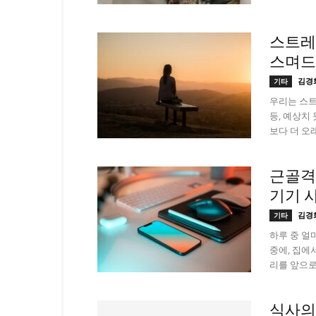
스트레
스며드
김경
기타
우리는 스트
등, 예상치
보다 더 오래.
근골격
기기 
김경
기타
하루 중 얼
중에, 집에
리를 앞으로 
식사의