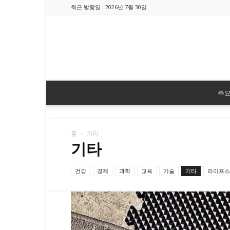
최근 발행일 : 2026년 7월 30일
주
홈
기타
기타
건강
경제
과학
교육
기술
기타
라이프스