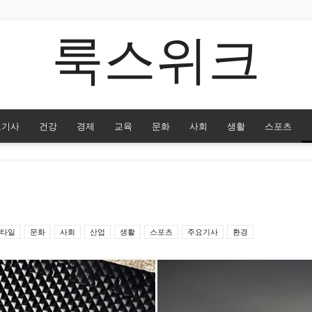
룩스위크
요기사
건강
경제
교육
문화
사회
생활
스포츠
타일
문화
사회
산업
생활
스포츠
주요기사
환경