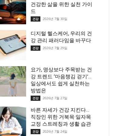
건강한 삶을 위한 실천 가이
드
2026년 7월 30일
건강
디지털 헬스케어, 우리의 건
강 관리 패러다임을 바꾸다
2026년 7월 29일
건강
요가, 명상보다 주목받는 건
강 트렌드 ‘마음챙김 걷기’…
일상에서도 쉽게 실천하는
방법은
2026년 7월 27일
건강
바른 자세가 건강 지킨다…
직장인 위한 거북목·일자목
교정 스트레칭과 생활 습관
2026년 7월 24일
건강