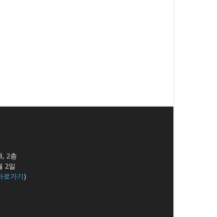
8, 2층
월 2일
바로가기
)