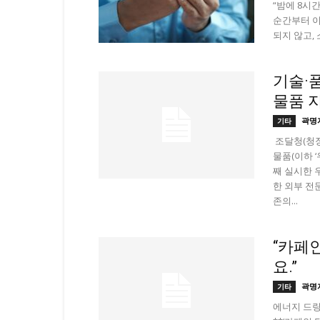
“밤에 8시
순간부터 이
되지 않고, 
기술·
물품 
곽명
기타
조달청(청장
물품(이하 
째 실시한 
한 외부 전
존의...
“카페
요.”
곽명
기타
에너지 드링