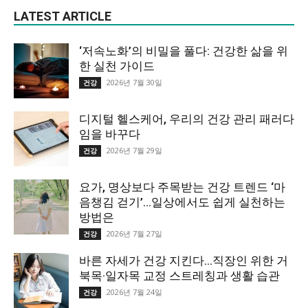
LATEST ARTICLE
‘저속노화’의 비밀을 풀다: 건강한 삶을 위
한 실천 가이드
2026년 7월 30일
건강
디지털 헬스케어, 우리의 건강 관리 패러다
임을 바꾸다
2026년 7월 29일
건강
요가, 명상보다 주목받는 건강 트렌드 ‘마
음챙김 걷기’…일상에서도 쉽게 실천하는
방법은
2026년 7월 27일
건강
바른 자세가 건강 지킨다…직장인 위한 거
북목·일자목 교정 스트레칭과 생활 습관
2026년 7월 24일
건강