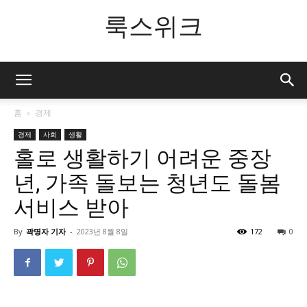
룩스위크
홈
경제
경제
사회
생활
홀로 생활하기 어려운 중장
년, 가족 돌보는 청년도 돌봄
서비스 받아
By
곽명자 기자
-
2023년 8월 8일
172
0