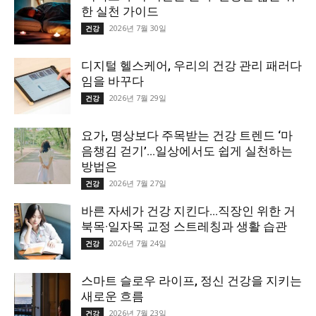
한 실천 가이드
2026년 7월 30일
건강
디지털 헬스케어, 우리의 건강 관리 패러다
임을 바꾸다
2026년 7월 29일
건강
요가, 명상보다 주목받는 건강 트렌드 ‘마
음챙김 걷기’…일상에서도 쉽게 실천하는
방법은
2026년 7월 27일
건강
바른 자세가 건강 지킨다…직장인 위한 거
북목·일자목 교정 스트레칭과 생활 습관
2026년 7월 24일
건강
스마트 슬로우 라이프, 정신 건강을 지키는
새로운 흐름
2026년 7월 23일
건강