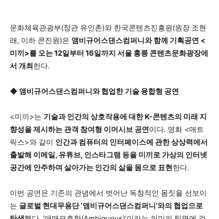
문화체육관광부(장관 유인촌)와 한국콘텐츠진흥원(원장 조현
래, 이하 콘진원)은
앰비규어스댄스컴퍼니와 함께 기획공연 <
미끼>를 오는 12일부터 16일까지 서울 홍릉 콘텐츠문화광장에
서 개최
한다.
◆ 앰비규어스댄스컴퍼니와 협업한 기술 융합형 공연
<미끼>는
기술과 인간의 상호작용에 대한 K-콘텐츠의 미래 지
향성을 제시하는 관객 참여형 이머시브 공연
이다. 영화 <매트
릭스>와 같이
인간과 컴퓨터의 인터페이스에 관한 상상력에서
출발해 이메일, 유튜브, 인스타그램 등을 미끼로 가상의 인터넷
공간에 안주하며 살아가는 인간의 삶을 몸으로 표현
한다.
이번 공연은 기존의 관념에서 벗어난 독창적인 몸짓을 선보이
는
글로벌 현대무용단 ‘앰비규어스댄스컴퍼니’와의 협업으로
탄생
했다. ‘애매모호한(Ambiguous)’이라는 의미의 팀명에 걸