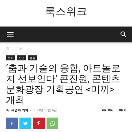
룩스위크
홈
문화
문화
산업
생활
‘춤과 기술의 융합, 아트놀로
지 선보인다’ 콘진원, 콘텐츠
문화광장 기획공연 <미끼>
개최
By
곽명자 기자
-
2023년 12월 6일
186
0