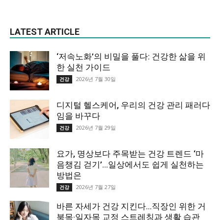
LATEST ARTICLE
‘저속노화’의 비밀을 풀다: 건강한 삶을 위
한 실천 가이드
2026년 7월 30일
건강
디지털 헬스케어, 우리의 건강 관리 패러다
임을 바꾸다
2026년 7월 29일
건강
요가, 명상보다 주목받는 건강 트렌드 ‘마
음챙김 걷기’…일상에서도 쉽게 실천하는
방법은
2026년 7월 27일
건강
바른 자세가 건강 지킨다…직장인 위한 거
북목·일자목 교정 스트레칭과 생활 습관