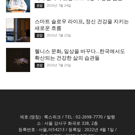
2026년 7월 24일
건강
스마트 슬로우 라이프, 정신 건강을 지키는
새로운 흐름
2026년 7월 23일
건강
웰니스 문화, 일상을 바꾸다…한국에서도
확산되는 건강한 삶의 습관들
2026년 7월 23일
건강
제호 (명칭) : 룩스위크 / TEL : 02-2698-7770 / 발행
소 : 서울 강서구 화곡로 328, 2층
등록번호 : 서울,아54213 / 등록일 : 2022년 4월 1일 /