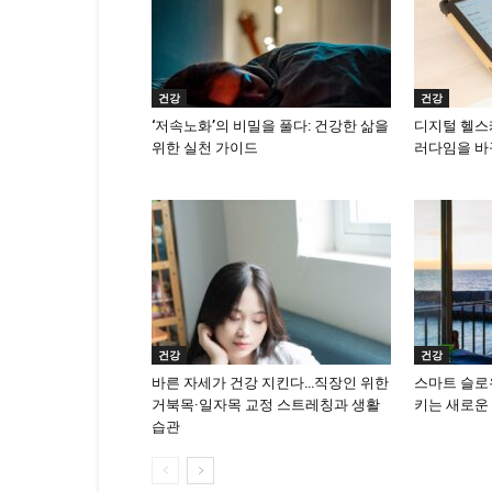
건강
건강
‘저속노화’의 비밀을 풀다: 건강한 삶을
디지털 헬스케
위한 실천 가이드
러다임을 바
건강
건강
바른 자세가 건강 지킨다…직장인 위한
스마트 슬로우
거북목·일자목 교정 스트레칭과 생활
키는 새로운
습관