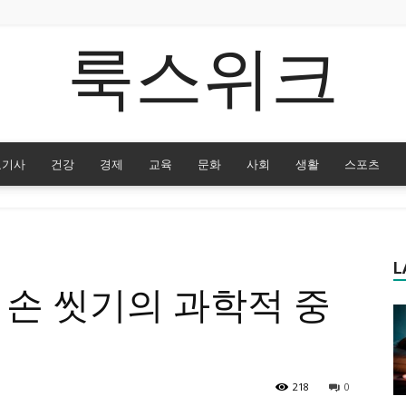
룩스위크
요기사
건강
경제
교육
문화
사회
생활
스포츠
L
 손 씻기의 과학적 중
218
0