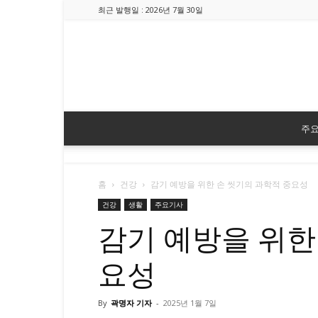
최근 발행일 : 2026년 7월 30일
주
홈
건강
감기 예방을 위한 손 씻기의 과학적 중요성
건강
생활
주요기사
감기 예방을 위한
요성
By
곽명자 기자
-
2025년 1월 7일