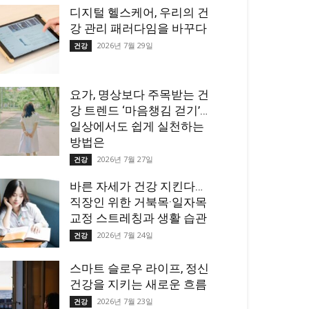
디지털 헬스케어, 우리의 건
강 관리 패러다임을 바꾸다
2026년 7월 29일
건강
요가, 명상보다 주목받는 건
강 트렌드 ‘마음챙김 걷기’…
일상에서도 쉽게 실천하는
방법은
2026년 7월 27일
건강
바른 자세가 건강 지킨다…
직장인 위한 거북목·일자목
교정 스트레칭과 생활 습관
2026년 7월 24일
건강
스마트 슬로우 라이프, 정신
건강을 지키는 새로운 흐름
2026년 7월 23일
건강