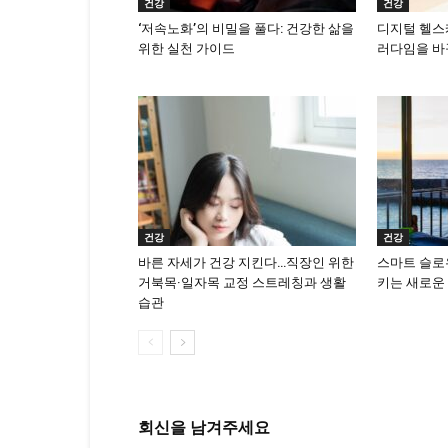
건강
건강
‘저속노화’의 비밀을 풀다: 건강한 삶을
디지털 헬스케
위한 실천 가이드
러다임을 바
건강
건강
바른 자세가 건강 지킨다…직장인 위한
스마트 슬로우
거북목·일자목 교정 스트레칭과 생활
키는 새로운
습관
회신을 남겨주세요