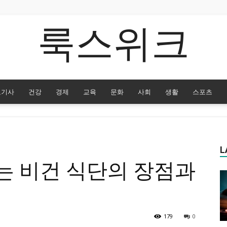
룩스위크
요기사
건강
경제
교육
문화
사회
생활
스포츠
L
는 비건 식단의 장점과
179
0