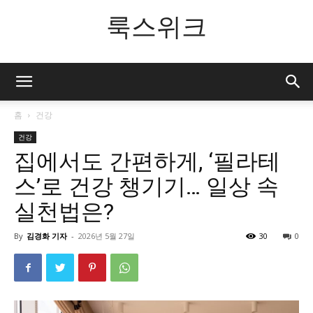
룩스위크
홈
건강
건강
집에서도 간편하게, ‘필라테
스’로 건강 챙기기… 일상 속
실천법은?
By
김경화 기자
-
2026년 5월 27일
30
0