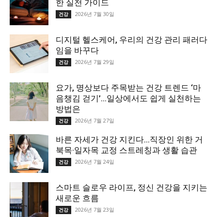
한 실천 가이드
2026년 7월 30일
건강
디지털 헬스케어, 우리의 건강 관리 패러다
임을 바꾸다
2026년 7월 29일
건강
요가, 명상보다 주목받는 건강 트렌드 ‘마
음챙김 걷기’…일상에서도 쉽게 실천하는
방법은
2026년 7월 27일
건강
바른 자세가 건강 지킨다…직장인 위한 거
북목·일자목 교정 스트레칭과 생활 습관
2026년 7월 24일
건강
스마트 슬로우 라이프, 정신 건강을 지키는
새로운 흐름
2026년 7월 23일
건강