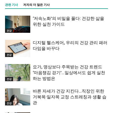
관련 기사
저자의 더 많은 기사
‘저속노화’의 비밀을 풀다: 건강한 삶을
위한 실천 가이드
건강
디지털 헬스케어, 우리의 건강 관리 패러
다임을 바꾸다
건강
요가, 명상보다 주목받는 건강 트렌드
‘마음챙김 걷기’…일상에서도 쉽게 실천
하는 방법은
건강
바른 자세가 건강 지킨다…직장인 위한
거북목·일자목 교정 스트레칭과 생활 습
관
건강