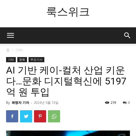
룩스위크
홈
기타
기타
문화
주요기사
AI 기반 케이-컬처 산업 키운
다…문화 디지털혁신에 5197
억 원 투입
By
곽명자 기자
-
2024년 5월 13일
219
0