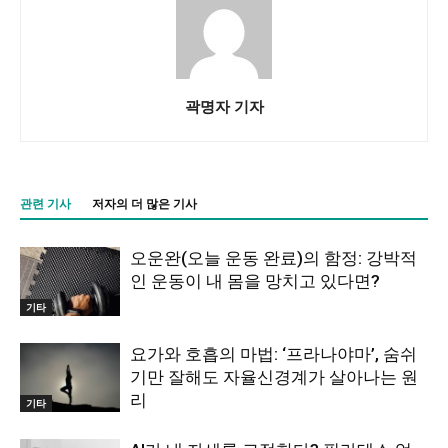
곽명자 기자
관련 기사
저자의 더 많은 기사
오운완(오늘 운동 완료)의 함정: 강박적
인 운동이 내 몸을 망치고 있다면?
기타
요가와 호흡의 마법: ‘프라나야마’, 숨쉬
기만 잘해도 자율신경계가 살아나는 원
리
기타