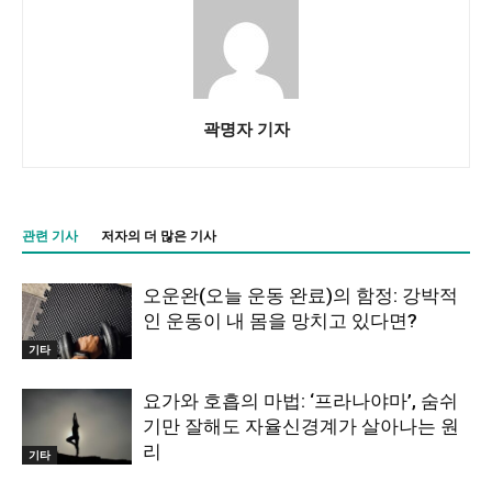
곽명자 기자
관련 기사
저자의 더 많은 기사
오운완(오늘 운동 완료)의 함정: 강박적
인 운동이 내 몸을 망치고 있다면?
기타
요가와 호흡의 마법: ‘프라나야마’, 숨쉬
기만 잘해도 자율신경계가 살아나는 원
리
기타