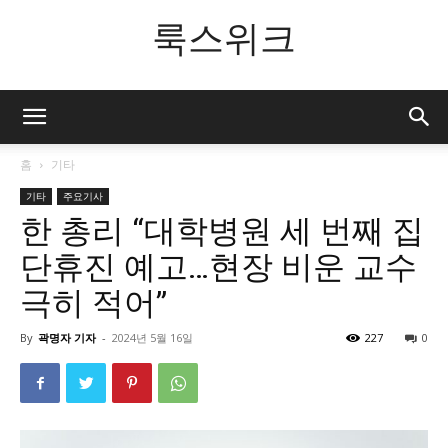
룩스위크
홈
기타
기타
주요기사
한 총리 “대학병원 세 번째 집
단휴진 예고…현장 비운 교수
극히 적어”
By
곽명자 기자
-
2024년 5월 16일
227
0